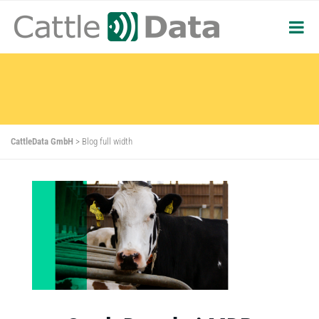
CattleData GmbH
>
Blog full width