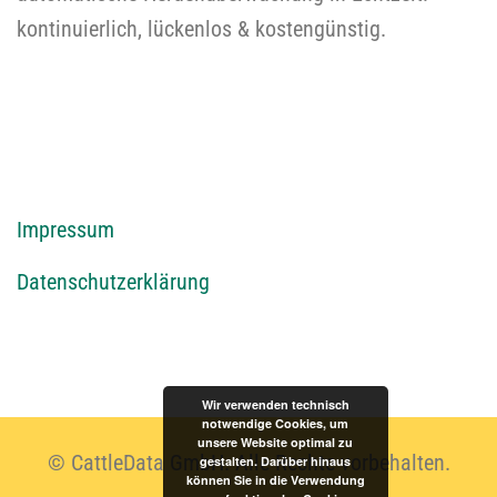
kontinuierlich, lückenlos & kostengünstig.
I
mpressum
Datenschutzerklärung
Wir verwenden technisch
notwendige Cookies, um
unsere Website optimal zu
© CattleData GmbH. Alle Rechte vorbehalten.
gestalten. Darüber hinaus
können Sie in die Verwendung