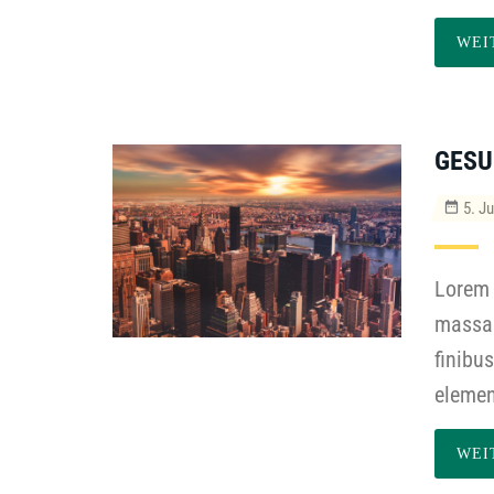
WEI
GES
5. Ju
Lorem 
massa 
finibu
elemen
WEI