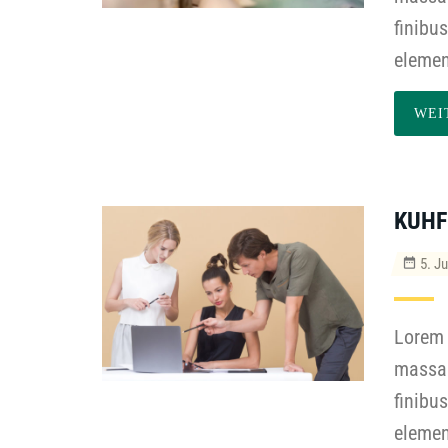
finibu
elemen
WEI
KUHF
5. Ju
Lorem 
massa 
finibu
elemen