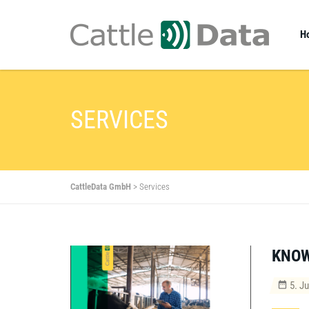
H
SERVICES
CattleData GmbH
>
Services
KNO
5. Ju