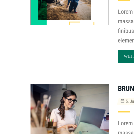
Lorem 
massa 
finibu
elemen
WEI
BRU
5. Ju
Lorem 
massa 