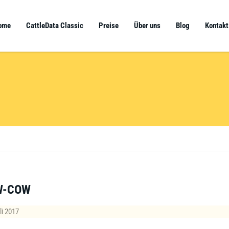
ome
CattleData Classic
Preise
Über uns
Blog
Kontakt
W-COW
li 2017