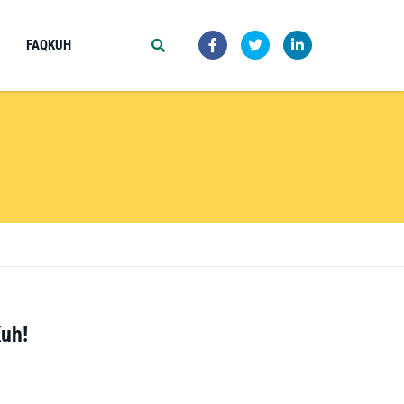
FAQKUH
uh!