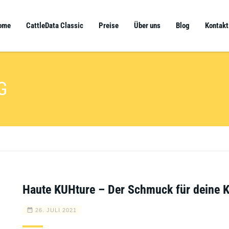
ome
CattleData Classic
Preise
Über uns
Blog
Kontakt
G
Haute KUHture – Der Schmuck für deine K
26. JULI 2021