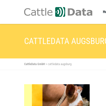
H
CATTLEDATA AUGSBUR
CattleData GmbH
>
cattledata augsburg