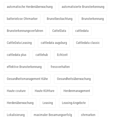
automatische Herdenüberwachung
automatisierte Brunsterkennung
batterielose Ohrmarker
Brunstbeobachtung
Brunsterkennung
Brunsterkennungsverfahren
CattelData
cattledata
CattleData-Leasing
cattledata augsburg
Cattledata classic
cattledata plus
cattlehub
Echtzeit
effektive Brunsterkennung
fressverhalten
Gesundheitsmanagement Kühe
Gesundheitsüberwachung
Haute couture
Haute KUHture
Herdenmanagement
Herdenüberwachung
Leasing
Leasing-Angebote
Lokalisierung
maximaler Besamungserfolg
ohrmarken