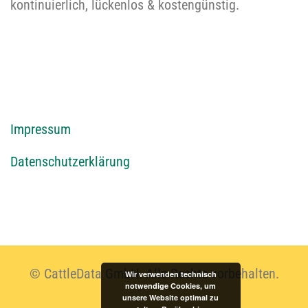
kontinuierlich, lückenlos & kostengünstig.
I
mpressum
Datenschutzerklärung
© CattleData GmbH. Alle Rechte vorbehalten.
Wir verwenden technisch
notwendige Cookies, um
unsere Website optimal zu