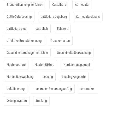
Brunsterkennungsverfahren
CattelData
cattledata
CattleData-Leasing
cattledata augsburg
Cattledata classic
cattledata plus
cattlehub
Echtzeit
effektive Brunsterkennung
fressverhalten
Gesundheitsmanagement Kühe
Gesundheitsüberwachung
Haute couture
Haute KUHture
Herdenmanagement
Herdenüberwachung
Leasing
Leasing-Angebote
Lokalisierung
maximaler Besamungserfolg
ohrmarken
Ortungssystem
tracking